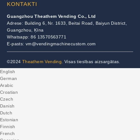
KONTAKTI
Guangzhou Theathem Vending Co., Ltd
Adrese: Building 6, Nr. 1633, Beitai Road, Baiyun District,
Guangzhou, Ķīna
Whatsapp: 86 13570563771
E-pasts: vm@vendingmachinecustom.com
©2024
Theathem Vending
. Visas tiesības aizsargātas.
English
German
Arabic
Croatian
Czech
Danish
Dutch
Estonian
Finnish
French