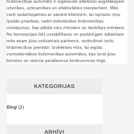
tirdzniecības automāts ir izgatavots atbilstoši augstākajiem
izturības, uzticamības un efektivitātes standartiem. Mēs
cieši sadarbojamies ar saviem klientiem, lai izprastu viņu
īpašās prasības, radot individuālus tirdzniecības
risinājumus, kas atbilst viņu zīmolam un darbības mērķiem.
No koncepcijas līdz uzstādīšanai un pastāvīgam atbalstam
mēs esam jūsu uzticamais partneris, nodrošinot izcilu
tirdzniecības pieredzi. Izvēlieties mūs, lai iegūtu
vismodernākos tirdzniecības automātus, kas izceļ jūsu
biznesu un veicina panākumus konkurences tirgū.
KATEGORIJAS
Blogi
(2)
ARHĪVI