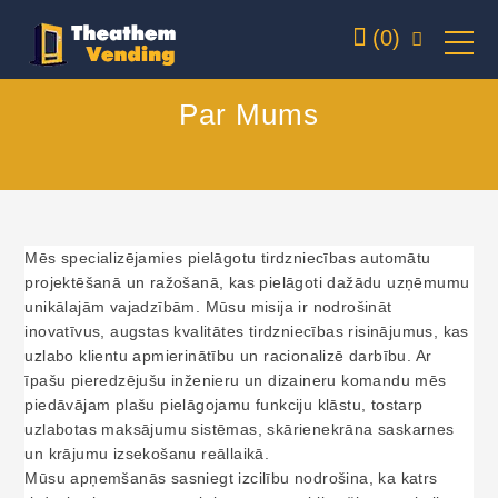
(0)
Par Mums
Mēs specializējamies pielāgotu tirdzniecības automātu
projektēšanā un ražošanā, kas pielāgoti dažādu uzņēmumu
unikālajām vajadzībām. Mūsu misija ir nodrošināt
inovatīvus, augstas kvalitātes tirdzniecības risinājumus, kas
uzlabo klientu apmierinātību un racionalizē darbību. Ar
īpašu pieredzējušu inženieru un dizaineru komandu mēs
piedāvājam plašu pielāgojamu funkciju klāstu, tostarp
uzlabotas maksājumu sistēmas, skārienekrāna saskarnes
un krājumu izsekošanu reāllaikā.
Mūsu apņemšanās sasniegt izcilību nodrošina, ka katrs